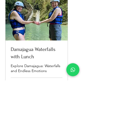
Damajagua Waterfalls
with Lunch
Explore Damajagua: Waterfalls
and Endless Emotions
Загружаем дни...
Длительность варьируется
От
От 50 $
50
долларов
США
Записаться