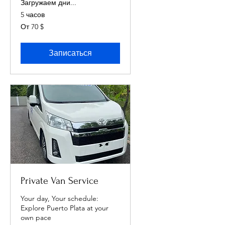
Загружаем дни...
5 часов
От
От 70 $
70
долларов
США
Записаться
Private Van Service
Your day, Your schedule:
Explore Puerto Plata at your
own pace