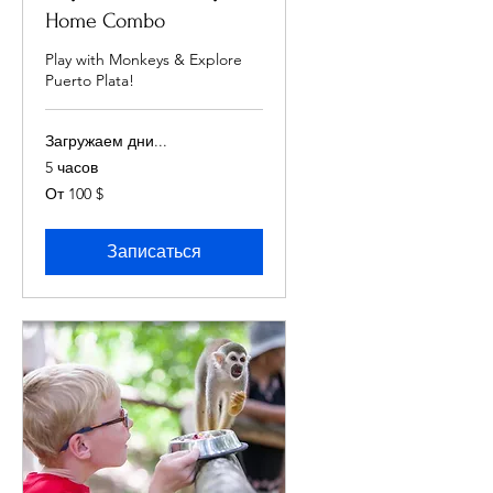
Home Combo
Play with Monkeys & Explore
Puerto Plata!
Загружаем дни...
5 часов
От
От 100 $
100
долларов
США
Записаться