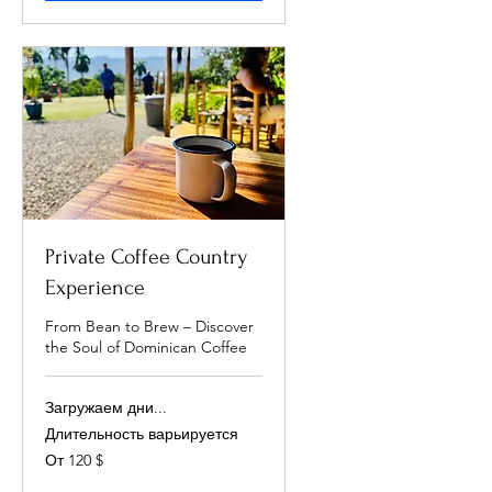
Private Coffee Country
Experience
From Bean to Brew – Discover
the Soul of Dominican Coffee
Загружаем дни...
Длительность варьируется
От
От 120 $
120
долларов
США