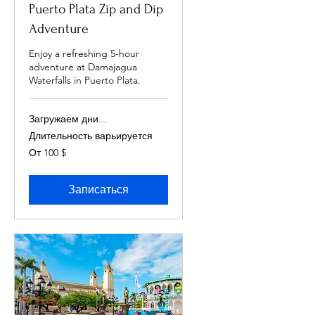
Puerto Plata Zip and Dip
Adventure
Enjoy a refreshing 5-hour
adventure at Damajagua
Waterfalls in Puerto Plata.
Загружаем дни...
Длительность варьируется
От
От 100 $
100
долларов
США
Записаться