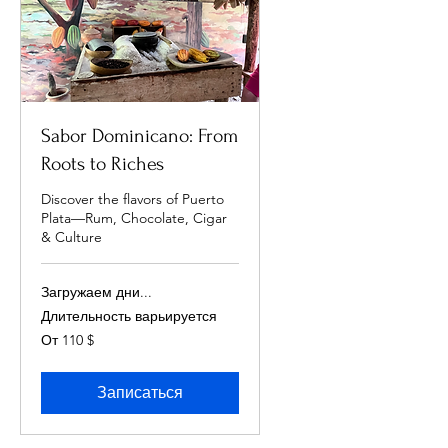
Sabor Dominicano: From
Roots to Riches
Discover the flavors of Puerto
Plata—Rum, Chocolate, Cigar
& Culture
Загружаем дни...
Длительность варьируется
От
От 110 $
110
долларов
США
Записаться