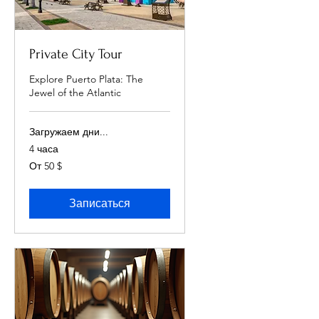
Private City Tour
Explore Puerto Plata: The
Jewel of the Atlantic
Загружаем дни...
4 часа
От
От 50 $
50
долларов
США
Записаться