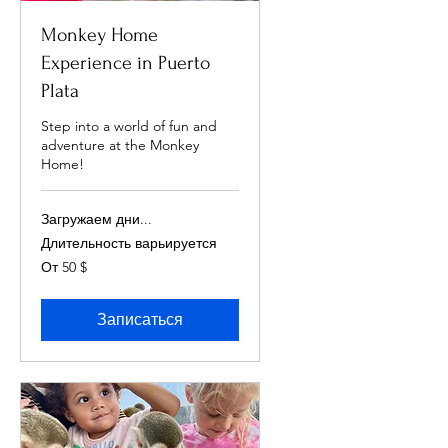
Monkey Home
Experience in Puerto
Plata
Step into a world of fun and
adventure at the Monkey
Home!
Загружаем дни...
Длительность варьируется
От
От 50 $
50
долларов
США
Записаться