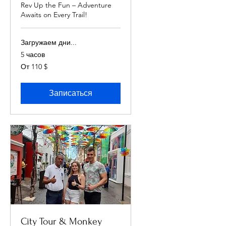
Rev Up the Fun – Adventure
Awaits on Every Trail!
Загружаем дни...
5 часов
От
От 110 $
110
долларов
США
Записаться
City Tour & Monkey