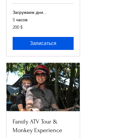
Загружаем дни...
5 часов
200
200 $
долларов
США
Записаться
Family ATV Tour &
Monkey Experience