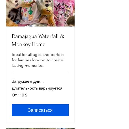
Damajagua Waterfall &
Monkey Home
Ideal for all ages and perfect
for families looking to create
lasting memories.
Загружаем дни...
Длительность варьируется
От
От 110 $
110
долларов
США
Записаться