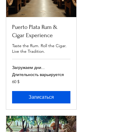
Puerto Plata Rum &
Cigar Experience
Taste the Rum. Roll the Cigar.
Live the Tradition.
Загружаем дни...
Длительность варьируется
60
60 $
долларов
США
Записаться