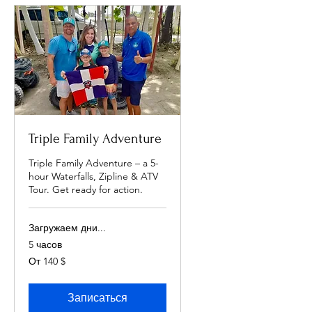
Triple Family Adventure
Triple Family Adventure – a 5-
hour Waterfalls, Zipline & ATV
Tour. Get ready for action.
Загружаем дни...
5 часов
От
От 140 $
140
долларов
США
Записаться